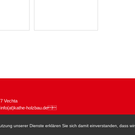
77 Vechta
:
info(at)kathe-holzbau.de

 Nutzung unserer Dienste erklären Sie sich damit einverstanden, dass w