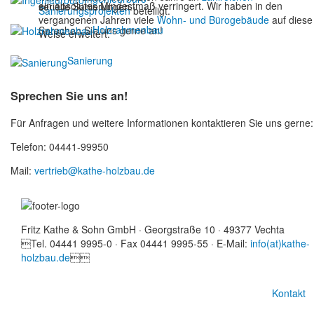
ein absolutes Mindestmaß verringert. Wir haben in den
serielle Sanierungen.
Sanierungsprojekten
beteiligt.
vergangenen Jahren viele
Wohn- und Bürogebäude
auf diese
Holzrahmenbau
Sprechen Sie uns gerne an!
Weise erweitert.
Sanierung
Sprechen Sie uns an!
Für Anfragen und weitere Informationen kontaktieren Sie uns gerne:
Telefon: 04441-99950
Mail:
vertrieb@kathe-holzbau.de
Fritz Kathe & Sohn GmbH · Georgstraße 10 · 49377 Vechta
Tel. 04441 9995-0 · Fax 04441 9995-55 · E-Mail:
info(at)kathe-
holzbau.de

Kontakt