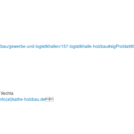
zbau/gewerbe-und-logistikhallen/157-logistikhalle-holzbau#sigProIda
 Vechta
info(at)kathe-holzbau.de
