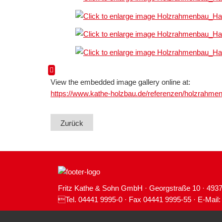
View the embedded image gallery online at:
https://www.kathe-holzbau.de/referenzen/holzrahm
Zurück
Fritz Kathe & Sohn GmbH · Georgstraße 10 · 493
Tel. 04441 9995-0 · Fax 04441 9995-55 · E-Mail