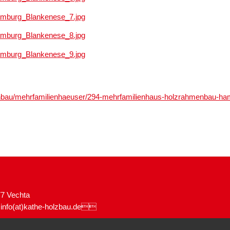
enbau/mehrfamilienhaeuser/294-mehrfamilienhaus-holzrahmenbau-h
77 Vechta
:
info(at)kathe-holzbau.de
