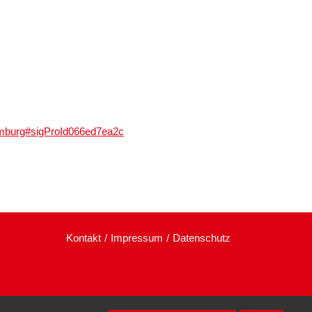
amburg#sigProId066ed7ea2c
Kontakt
Impressum
Datenschutz